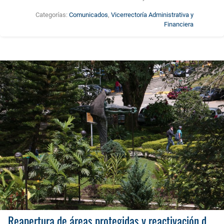
Categorías:
Comunicados
,
Vicerrectoría Administrativa y
Financiera
Reapertura de áreas protegidas y reactivación de programas ambientales en Risaralda