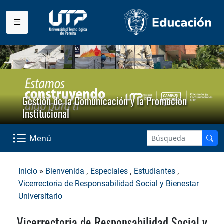
Gestión de la Comunicación y la Promoción
Institucional
Menú
»
,
,
,
Inicio
Bienvenida
Especiales
Estudiantes
Vicerrectoria de Responsabilidad Social y Bienestar
Universitario
Vicerrectoria de Responsabilidad Social y