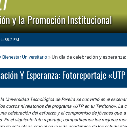
ón y la Promoción Institucional
ria 88.2 FM
» Un día de celebración y esperanza: 
 Bienestar Universitario
ración Y Esperanza: Fotoreportaje «UTP 
e la Universidad Tecnológica de Pereira se convirtió en el escen
s cursos nivelatorios del programa «UTP en tu Territorio». La 
na celebración del esfuerzo y el compromiso de jóvenes que, a t
s. En el siguiente foto reportaje, compartiremos los mejores mom
rre de esta etapa crucial en la vida académica de los estudiante