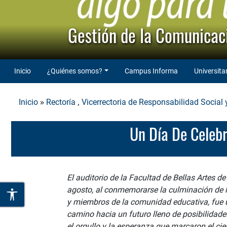
Gestión de la Comunicaci
Inicio
¿Quiénes somos?
Campus Informa
Universita
»
,
Inicio
Rectoría
Vicerrectoria de Responsabilidad Social y
Un Día De Celeb
El auditorio de la Facultad de Bellas Artes d
agosto, al conmemorarse la culminación de lo
y miembros de la comunidad educativa, fue u
camino hacia un futuro lleno de posibilidade
el orgullo y la esperanza que marcaron el cie