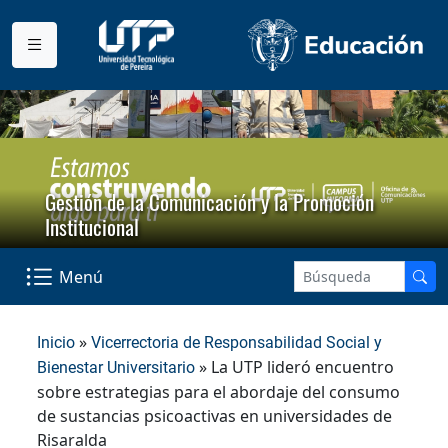
Gestión de la Comunicación y la Promoción
Institucional
Menú
»
Inicio
Vicerrectoria de Responsabilidad Social y
» La UTP lideró encuentro
Bienestar Universitario
sobre estrategias para el abordaje del consumo
de sustancias psicoactivas en universidades de
Risaralda