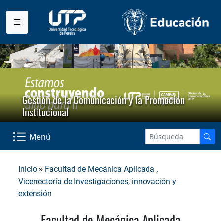
Gestión de la Comunicación y la Promoción
Institucional
Menú
»
,
Inicio
Facultad de Mecánica Aplicada
Vicerrectoría de Investigaciones, innovación y
extensión
Facultad de Mecánica Aplicada