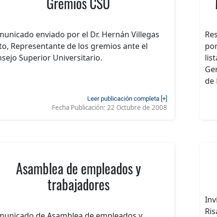
Gremios CSU
unicado enviado por el Dr. Hernán Villegas
Res
to, Representante de los gremios ante el
por
sejo Superior Universitario.
lis
Ger
de 
Leer publicación completa [+]
Fecha Publicación:
22 Octubre de 2008
Asamblea de empleados y
trabajadores
Inv
Ris
unicado de Asamblea de empleados y