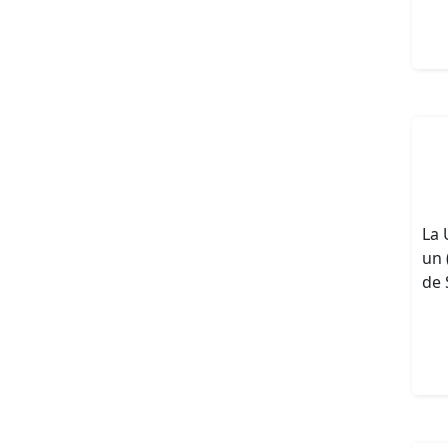
La 
un 
de 