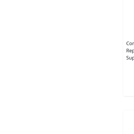
Com
Rep
Sup