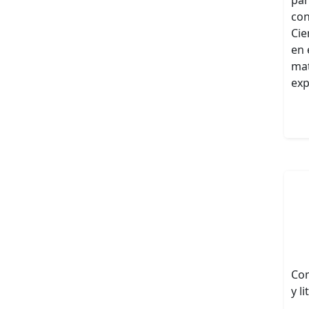
con
Cie
en 
mat
exp
Com
y l