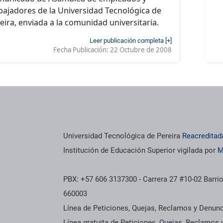
bajadores de la Universidad Tecnológica de
eira, enviada a la comunidad universitaria.
Leer publicación completa [+]
Fecha Publicación:
22 Octubre de 2008
Universidad Tecnológica de Pereira
Reacreditad
Institución de Educación Superior vigilada por
M
PBX: +57 606 3137300 - Carrera 27 #10-02 Barrio
660003
Línea de Peticiones, Quejas, Reclamos y Denun
Línea gratuita de Peticiones, Quejas, Reclamos