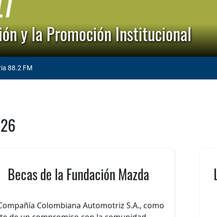
ón y la Promoción Institucional
ria 88.2 FM
226
Becas de la Fundación Mazda
Compañía Colombiana Automotriz S.A., como
te de un compromiso con la comunidad,