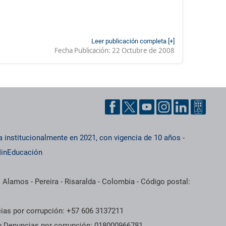
Leer publicación completa [+]
Fecha Publicación:
22 Octubre de 2008
a institucionalmente en 2021, con vigencia de 10 años
-
inEducación
 Alamos - Pereira - Risaralda - Colombia - Código postal:
cias por corrupción: +57 606 3137211
 y Denuncias por corrupción: 018000966781