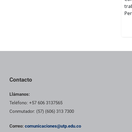
tra
Per
Contacto
Llámanos:
Teléfono: +57 606 3137565
Conmutador: (57) (606) 313 7300
Correo:
comunicaciones@utp.edu.co