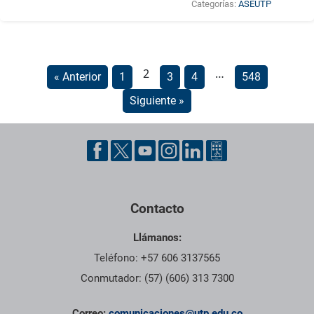
Categorías:
ASEUTP
2
…
« Anterior
1
3
4
548
Siguiente »
Contacto
Llámanos:
Teléfono: +57 606 3137565
Conmutador: (57) (606) 313 7300
Correo:
comunicaciones@utp.edu.co