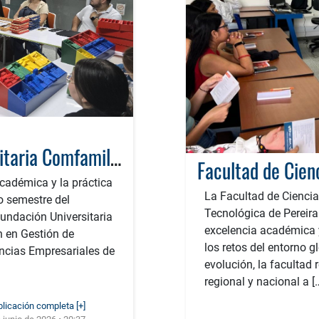
Estudiantes de la Fundación Universitaria Comfamiliar viven la experiencia del «aprender haciendo» en el Laboratorio GEIO de la UTP
académica y la práctica
La Facultad de Cienci
o semestre del
Tecnológica de Pereir
undación Universitaria
excelencia académica 
n en Gestión de
los retos del entorno 
encias Empresariales de
evolución, la facultad
regional y nacional a [
blicación completa [+]