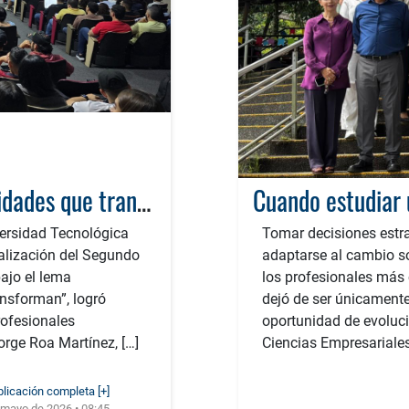
“Trayectorias que inspiran, oportunidades que transforman”: El éxito del Segundo Encuentro de Egresados FACIEM
versidad Tecnológica
Tomar decisiones estrat
ealización del Segundo
adaptarse al cambio s
ajo el lema
los profesionales más 
ansforman”, logró
dejó de ser únicament
ofesionales
oportunidad de evoluci
orge Roa Martínez, […]
Ciencias Empresariales
blicación completa [+]
 mayo de 2026 • 08:45