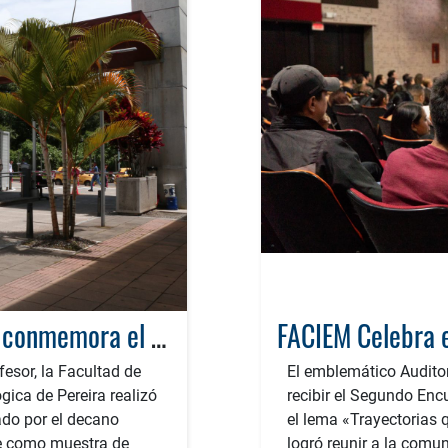
Reconocimiento y gratitud: FACIEM conmemora el Día del Profesor
esor, la Facultad de
El emblemático Auditor
gica de Pereira realizó
recibir el Segundo En
ado por el decano
el lema «Trayectorias 
le como muestra de
logró reunir a la comu