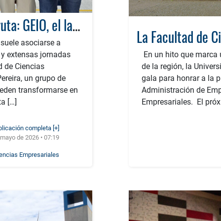
El conocimiento no se sufre, se disfruta: GEIO, el laboratorio de la UTP que revoluciona la ingeniería a través del juego
l suele asociarse a
y extensas jornadas
En un hito que marca 
d de Ciencias
de la región, la Univer
ereira, un grupo de
gala para honrar a la
ueden transformarse en
Administración de Empr
a […]
Empresariales. El próx
blicación completa [+]
 mayo de 2026 • 07:19
iencias Empresariales