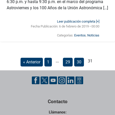
6:30 p.m. y hasta 9:30 p.m. en el marco del programa
Astroviernes y los 100 Años de la Unión Astronómica […]
Leer publicación completa [+]
Fecha Publicación:
6 de febrero de 2019 • 00:00
Categorías:
Eventos
,
Noticias
…
31
« Anterior
1
29
30
Contacto
Llámanos: