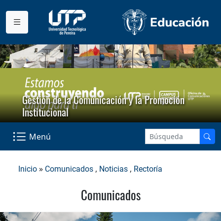
Gestión de la Comunicación y la Promoción
Institucional
Menú
»
,
,
Inicio
Comunicados
Noticias
Rectoría
Comunicados