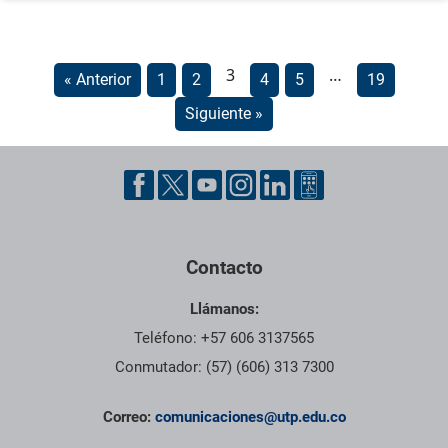
3
…
« Anterior
1
2
4
5
19
Siguiente »
Contacto
Llámanos:
Teléfono: +57 606 3137565
Conmutador: (57) (606) 313 7300
Correo:
comunicaciones@utp.edu.co