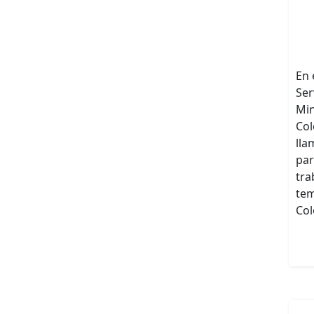
En 
Ser
Min
Col
lla
par
tra
tem
Col