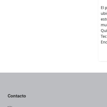
El 
ubi
est
mun
Qui
Tec
Enc
Contacto