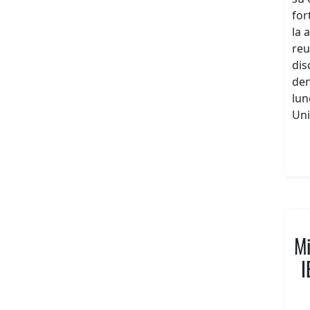
for
la 
reu
dis
den
lun
Uni
Mi
I