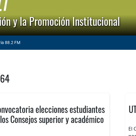
ón y la Promoción Institucional
ria 88.2 FM
064
nvocatoria elecciones estudiantes
UT
 los Consejos superior y académico
El 
por