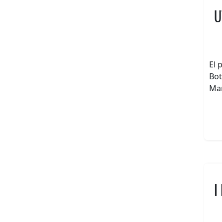
U
El 
Bot
Mar
I