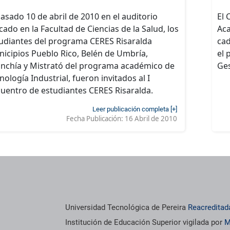
pasado 10 de abril de 2010 en el auditorio
El 
cado en la Facultad de Ciencias de la Salud, los
Aca
udiantes del programa CERES Risaralda
ca
icipios Pueblo Rico, Belén de Umbría,
el 
nchía y Mistrató del programa académico de
Ges
nología Industrial, fueron invitados al I
uentro de estudiantes CERES Risaralda.
Leer publicación completa [+]
Fecha Publicación:
16 Abril de 2010
Universidad Tecnológica de Pereira
Reacreditad
Institución de Educación Superior vigilada por
M