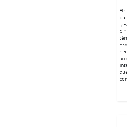
El 
púb
ges
dir
tér
pre
nec
arm
Int
que
con