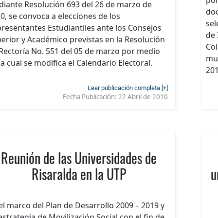
iante Resolución 693 del 26 de marzo de
doc
0, se convoca a elecciones de los
sel
resentantes Estudiantiles ante los Consejos
de 
erior y Académico previstas en la Resolución
Col
Rectoría No. 551 del 05 de marzo por medio
mun
la cual se modifica el Calendario Electoral.
201
Leer publicación completa [+]
Fecha Publicación:
22 Abril de 2010
Reunión de las Universidades de
Risaralda en la UTP
u
el marco del Plan de Desarrollo 2009 – 2019 y
estrategia de Movilización Social con el fin de