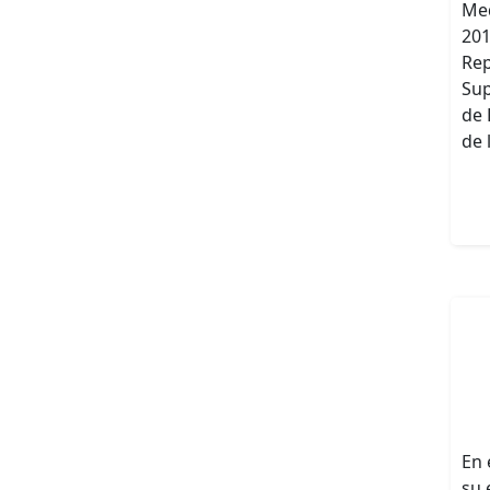
Med
201
Rep
Sup
de 
de 
En 
su 