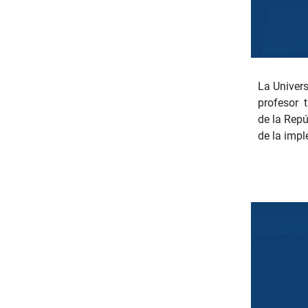
La Univers
profesor t
de la Repú
de la imp