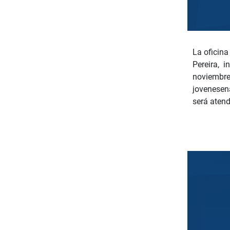
La oficina
Pereira, i
noviembre 
jovenesena
será atend