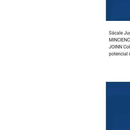
Sácale Jug
MINCIENCI
JOINN Col
potencial 