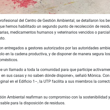
rofesional del Centro de Gestión Ambiental, se detallaron los be
 que hemos habilitado un segundo punto de recolección de resi
narias, medicamentos humanos y veterinarios vencidos o parcial
sto.
on entregados a gestores autorizados por las autoridades ambie
ndolo en la cadena productiva, y de disponer de manera segura lo
domésticos.
ce un llamado a toda la comunidad para que participe activament
an en sus casas y no saben dónde disponer», señaló Mónica. Co
ginal en el Edificio 1–, la UTP facilita a sus miembros la correc
estión Ambiental reafirman su compromiso con la sostenibilidad 
sable para la disposición de residuos.