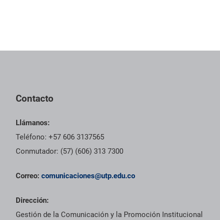
Contacto
Llámanos:
Teléfono: +57 606 3137565
Conmutador: (57) (606) 313 7300
Correo:
comunicaciones@utp.edu.co
Dirección:
Gestión de la Comunicación y la Promoción Institucional