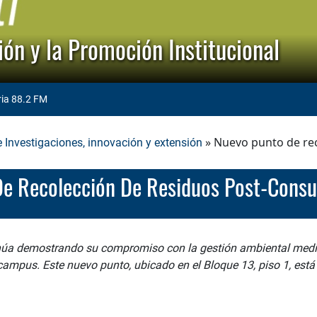
ón y la Promoción Institucional
ria 88.2 FM
» Nuevo punto de re
e Investigaciones, innovación y extensión
 De Recolección De Residuos Post-Con
inúa demostrando su compromiso con la gestión ambiental medi
campus. Este nuevo punto, ubicado en el Bloque 13, piso 1, est