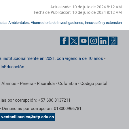
Actualizada: 10 de julio de 2024 8:12 AM
Fecha de Publicación:
10 de julio de 2024 8:12 AM
,
ncias Ambientales
Vicerrectoría de Investigaciones, innovación y extensión
a institucionalmente en 2021, con vigencia de 10 años
-
inEducación
 Alamos - Pereira - Risaralda - Colombia - Código postal:
cias por corrupción: +57 606 3137211
 y Denuncias por corrupción: 018000966781
s
ventanillaunica@utp.edu.co