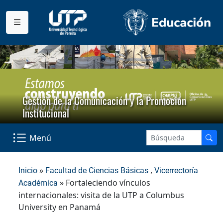
Gestión de la Comunicación y la Promoción
Institucional
Menú
»
,
Inicio
Facultad de Ciencias Básicas
Vicerrectoría
» Fortaleciendo vínculos
Académica
internacionales: visita de la UTP a Columbus
University en Panamá