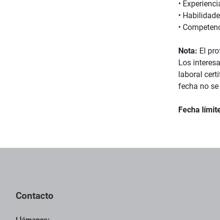
• Experienc
• Habilidade
• Competenci
Nota:
El pro
Los interesa
laboral cert
fecha no se
Fecha límit
Contacto
Llámanos: