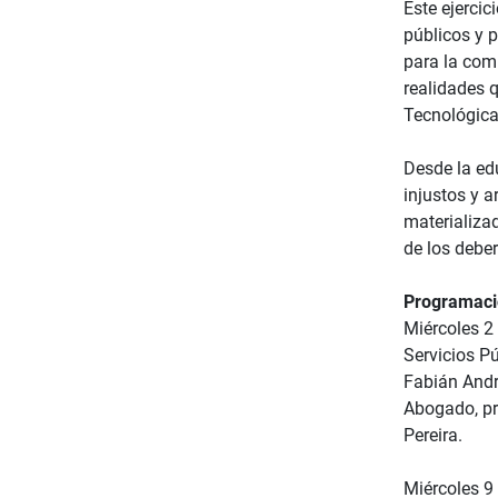
Este ejercic
públicos y p
para la com
realidades 
Tecnológica 
Desde la edu
injustos y a
materializad
de los deber
Programaci
Miércoles 2 
Servicios Pú
Fabián And
Abogado, pr
Pereira.
Miércoles 9 