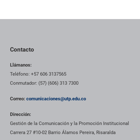
Contacto
Llámanos:
Teléfono: +57 606 3137565
Conmutador: (57) (606) 313 7300
Correo:
comunicaciones@utp.edu.co
Dirección:
Gestión de la Comunicación y la Promoción Institucional
Carrera 27 #10-02 Barrio Álamos Pereira, Risaralda