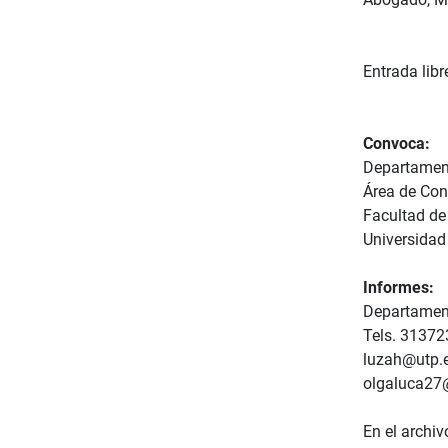
Entrada libr
Convoca:
Departamen
Área de Cons
Facultad de
Universidad
Informes:
Departament
Tels. 31372
luzah@utp.
olgaluca27
En el archiv