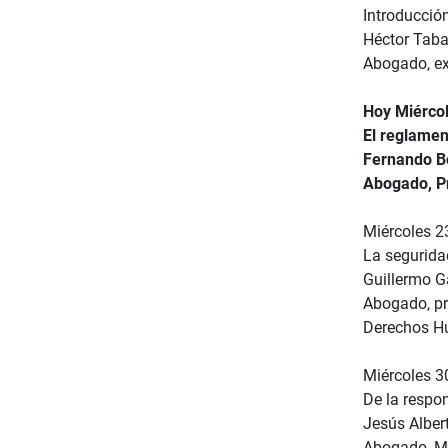
Introducción
Héctor Taba
Abogado, ex
Hoy Miércol
El reglamen
Fernando B
Abogado, Pr
Miércoles 23
La segurida
Guillermo Gä
Abogado, pr
Derechos Hu
Miércoles 30
De la respo
Jesús Alber
Abogado, Mag