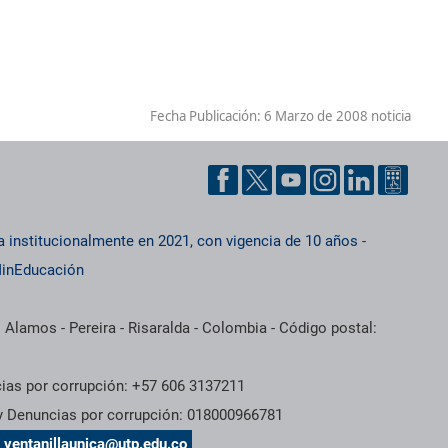
Fecha Publicación:
6 Marzo de 2008 noticia
a institucionalmente en 2021, con vigencia de 10 años
-
inEducación
 Alamos - Pereira - Risaralda - Colombia - Código postal:
cias por corrupción: +57 606 3137211
 y Denuncias por corrupción: 018000966781
s
ventanillaunica@utp.edu.co