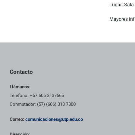
Lugar: Sala 
Mayores inf
Contacto
Llámanos:
Teléfono: +57 606 3137565
Conmutador: (57) (606) 313 7300
Correo:
comunicaciones@utp.edu.co
Dirección: