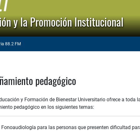
ón y la Promoción Institucional
ria 88.2 FM
amiento pedagógico
ducación y Formación de Bienestar Universitario ofrece a toda l
nto pedagógico en los siguientes temas:
e Fonoaudiología para las personas que presenten dificultad para 