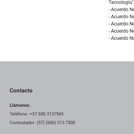
Tecnología"
- Acuerdo No
- Acuerdo N
- Acuerdo N
- Acuerdo No
- Acuerdo N
Contacto
Llámanos:
Teléfono: +57 606 3137565
Conmutador: (57) (606) 313 7300