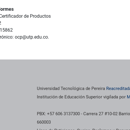
formes
ertificador de Productos
2
215862
trónico: ocp@utp.edu.co.
Universidad Tecnológica de Pereira
Reacreditad
Institución de Educación Superior vigilada por
M
PBX: +57 606 3137300 - Carrera 27 #10-02 Barrio
660003