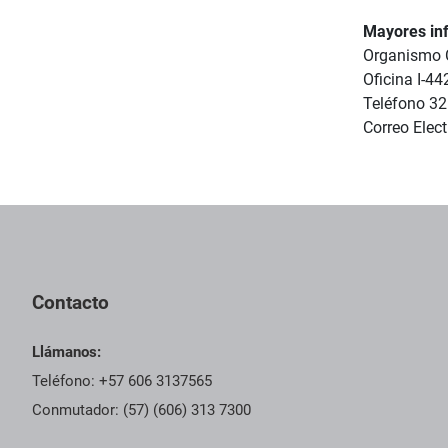
Mayores in
Organismo C
Oficina I-44
Teléfono 3
Correo Elec
Contacto
Llámanos:
Teléfono: +57 606 3137565
Conmutador: (57) (606) 313 7300