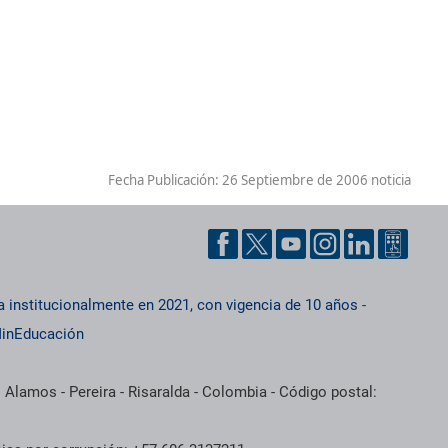
Fecha Publicación:
26 Septiembre de 2006 noticia
a institucionalmente en 2021, con vigencia de 10 años
-
inEducación
 Alamos - Pereira - Risaralda - Colombia - Código postal: