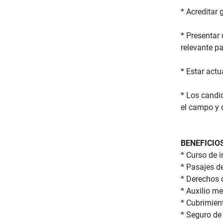
* Acreditar 
* Presentar
relevante p
* Estar act
* Los candi
el campo y d
BENEFICIO
* Curso de i
* Pasajes de
* Derechos 
* Auxilio m
* Cubrimien
* Seguro de