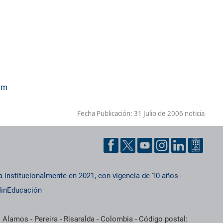
tm
Fecha Publicación:
31 Julio de 2006 noticia
a institucionalmente en 2021, con vigencia de 10 años
-
inEducación
 Alamos - Pereira - Risaralda - Colombia - Código postal: