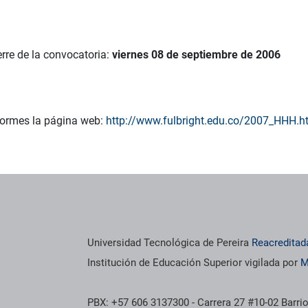
erre de la convocatoria:
viernes 08 de septiembre de 2006
ormes la página web:
http://www.fulbright.edu.co/2007_HHH.h
Universidad Tecnológica de Pereira
Reacreditad
Institución de Educación Superior vigilada por
M
PBX: +57 606 3137300 - Carrera 27 #10-02 Barrio