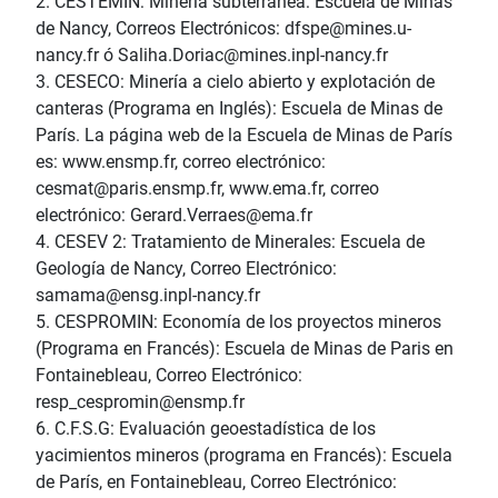
2. CESTEMIN: Minería subterránea: Escuela de Minas
de Nancy, Correos Electrónicos: dfspe@mines.u-
nancy.fr ó Saliha.Doriac@mines.inpl-nancy.fr
3. CESECO: Minería a cielo abierto y explotación de
canteras (Programa en Inglés): Escuela de Minas de
París. La página web de la Escuela de Minas de París
es: www.ensmp.fr, correo electrónico:
cesmat@paris.ensmp.fr, www.ema.fr, correo
electrónico: Gerard.Verraes@ema.fr
4. CESEV 2: Tratamiento de Minerales: Escuela de
Geología de Nancy, Correo Electrónico:
samama@ensg.inpl-nancy.fr
5. CESPROMIN: Economía de los proyectos mineros
(Programa en Francés): Escuela de Minas de Paris en
Fontainebleau, Correo Electrónico:
resp_cespromin@ensmp.fr
6. C.F.S.G: Evaluación geoestadística de los
yacimientos mineros (programa en Francés): Escuela
de París, en Fontainebleau, Correo Electrónico: