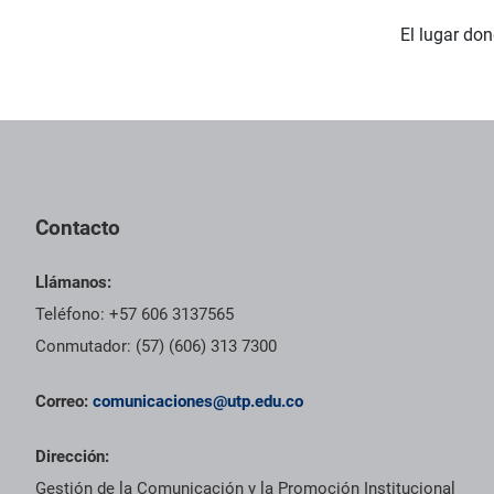
El lugar don
Contacto
Llámanos:
Teléfono: +57 606 3137565
Conmutador: (57) (606) 313 7300
Correo:
comunicaciones@utp.edu.co
Dirección:
Gestión de la Comunicación y la Promoción Institucional