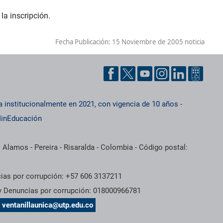
la inscripción.
Fecha Publicación:
15 Noviembre de 2005 noticia
a institucionalmente en 2021, con vigencia de 10 años
-
inEducación
 Alamos - Pereira - Risaralda - Colombia - Código postal:
cias por corrupción: +57 606 3137211
 y Denuncias por corrupción: 018000966781
s
ventanillaunica@utp.edu.co