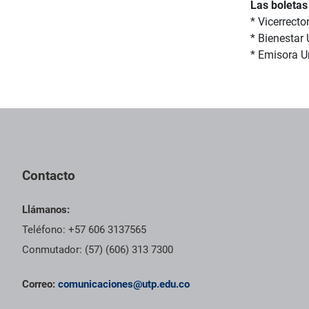
Las boletas
* Vicerrecto
* Bienestar 
* Emisora Un
Contacto
Llámanos:
Teléfono: +57 606 3137565
Conmutador: (57) (606) 313 7300
Correo:
comunicaciones@utp.edu.co