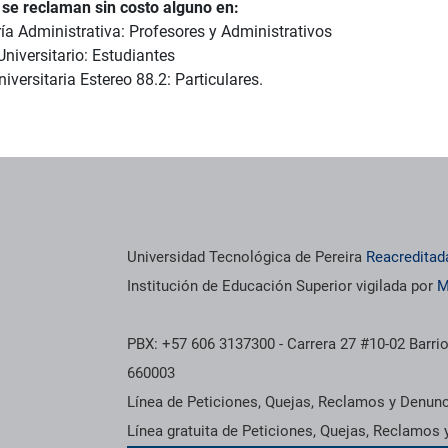
 se reclaman sin costo alguno en:
ría Administrativa: Profesores y Administrativos
Universitario: Estudiantes
iversitaria Estereo 88.2: Particulares.
Universidad Tecnológica de Pereira
Reacreditad
Institución de Educación Superior vigilada por
M
PBX: +57 606 3137300 - Carrera 27 #10-02 Barrio
660003
Línea de Peticiones, Quejas, Reclamos y Denun
Línea gratuita de Peticiones, Quejas, Reclamos