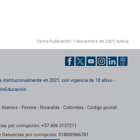
Fecha Publicación:
1 Noviembre de 2005 noticia
a institucionalmente en 2021, con vigencia de 10 años
-
inEducación
 Alamos - Pereira - Risaralda - Colombia - Código postal:
cias por corrupción: +57 606 3137211
 y Denuncias por corrupción: 018000966781