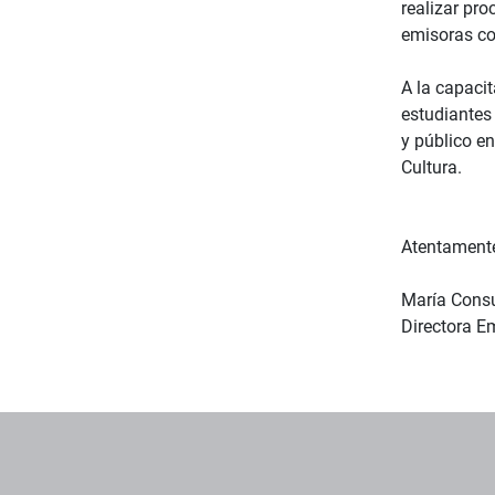
realizar pro
emisoras co
A la capaci
estudiantes 
y público en
Cultura.
Atentament
María Cons
Directora E