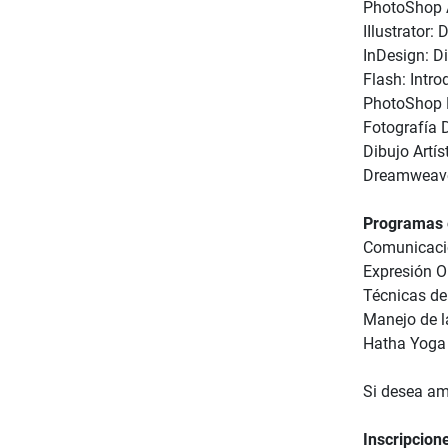
PhotoShop
IIlustrator:
InDesign: D
Flash: Intro
PhotoShop B
Fotografía D
Dibujo Artís
Dreamweaver
Programas 
Comunicació
Expresión O
Técnicas d
Manejo de l
Hatha Yoga
Si desea am
Inscripcion