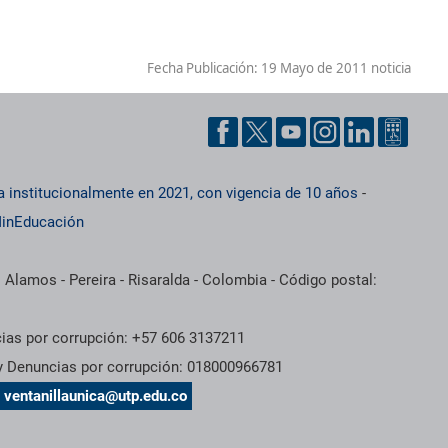
Fecha Publicación:
19 Mayo de 2011 noticia
a institucionalmente en 2021, con vigencia de 10 años
-
inEducación
 Alamos - Pereira - Risaralda - Colombia - Código postal:
cias por corrupción: +57 606 3137211
 y Denuncias por corrupción: 018000966781
s
ventanillaunica@utp.edu.co