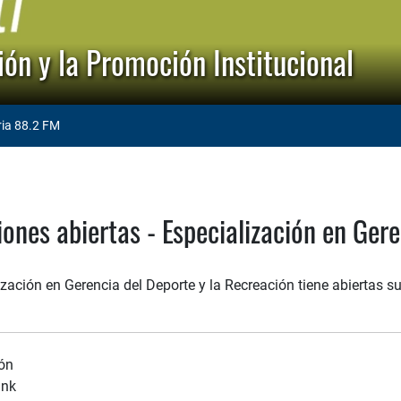
ón y la Promoción Institucional
ria 88.2 FM
iones abiertas - Especialización en Ger
zación en Gerencia del Deporte y la Recreación tiene abiertas s
ión
ink