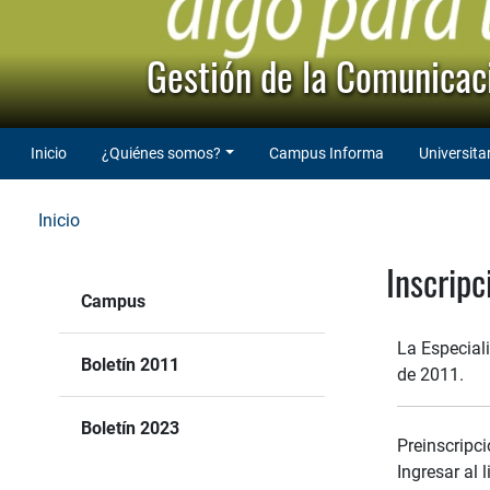
Gestión de la Comunicaci
Inicio
¿Quiénes somos?
Campus Informa
Universita
Inicio
Inscripc
Campus
La Especiali
Boletín 2011
de 2011.
Boletín 2023
Preinscripc
Ingresar al l