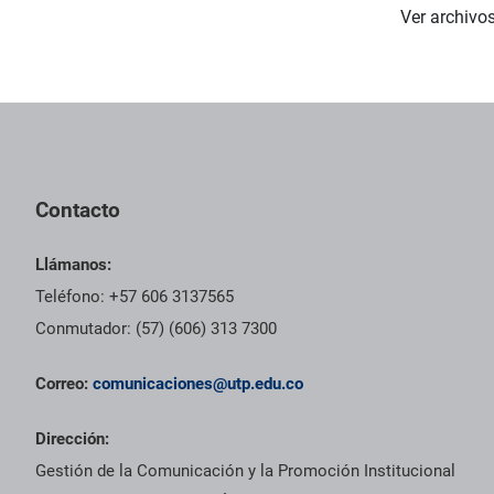
Ver archivo
Contacto
Llámanos:
Teléfono: +57 606 3137565
Conmutador: (57) (606) 313 7300
Correo:
comunicaciones@utp.edu.co
Dirección:
Gestión de la Comunicación y la Promoción Institucional