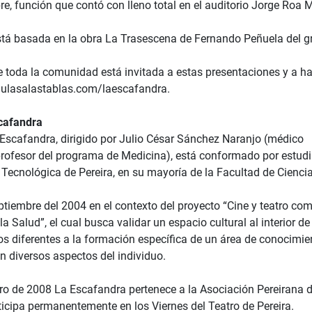
e, función que contó con lleno total en el auditorio Jorge Roa M
stá basada en la obra La Trasescena de Fernando Peñuela del g
toda la comunidad está invitada a estas presentaciones y a hac
ulasalastablas.com/laescafandra.
cafandra
 Escafandra, dirigido por Julio César Sánchez Naranjo (médico
 profesor del programa de Medicina), está conformado por estudi
Tecnológica de Pereira, en su mayoría de la Facultad de Ciencia
ptiembre del 2004 en el contexto del proyecto “Cine y teatro co
la Salud”, el cual busca validar un espacio cultural al interior 
s diferentes a la formación específica de un área de conocimien
n diversos aspectos del individuo.
ro de 2008 La Escafandra pertenece a la Asociación Pereiran
ticipa permanentemente en los Viernes del Teatro de Pereira.