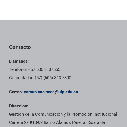
Contacto
Llámanos:
Teléfono: +57 606 3137565
Conmutador: (57) (606) 313 7300
Correo:
comunicaciones@utp.edu.co
Dirección:
Gestión de la Comunicación y la Promoción Institucional
Carrera 27 #10-02 Barrio Álamos Pereira, Risaralda