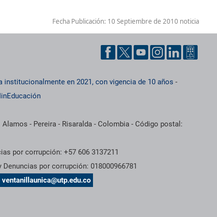
Fecha Publicación:
10 Septiembre de 2010 noticia
a institucionalmente en 2021, con vigencia de 10 años
-
inEducación
 Alamos - Pereira - Risaralda - Colombia - Código postal:
cias por corrupción: +57 606 3137211
 y Denuncias por corrupción: 018000966781
s
ventanillaunica@utp.edu.co