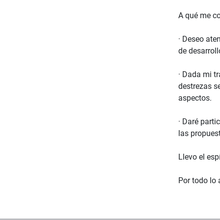
A qué me c
· Deseo aten
de desarrol
· Dada mi tr
destrezas s
aspectos.
· Daré part
las propues
Llevo el esp
Por todo lo