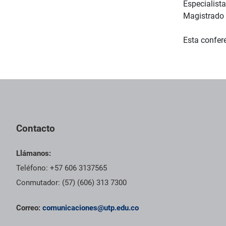
Especialist
Magistrado 
Esta confer
Contacto
Llámanos:
Teléfono: +57 606 3137565
Conmutador: (57) (606) 313 7300
Correo:
comunicaciones@utp.edu.co