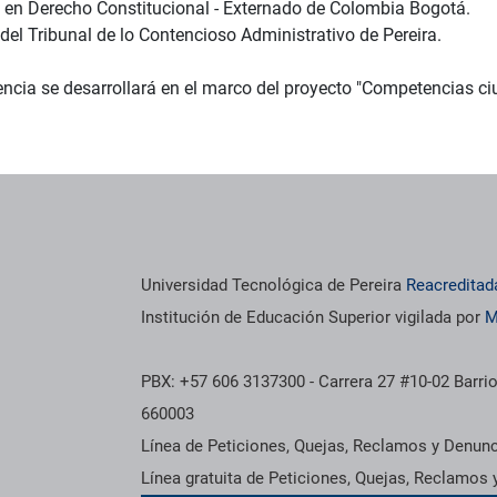
a en Derecho Constitucional - Externado de Colombia Bogotá.
del Tribunal de lo Contencioso Administrativo de Pereira.
encia se desarrollará en el marco del proyecto "Competencias ci
Universidad Tecnológica de Pereira
Reacreditad
Institución de Educación Superior vigilada por
M
PBX: +57 606 3137300 - Carrera 27 #10-02 Barrio
660003
Línea de Peticiones, Quejas, Reclamos y Denun
Línea gratuita de Peticiones, Quejas, Reclamos