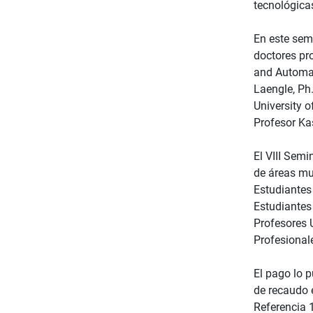
tecnológica
En este sem
doctores pr
and Automat
Laengle, Ph
University o
Profesor Kas
El VIII Semi
de áreas mul
Estudiantes
Estudiantes
Profesores 
Profesional
El pago lo p
de recaudo 
Referencia 