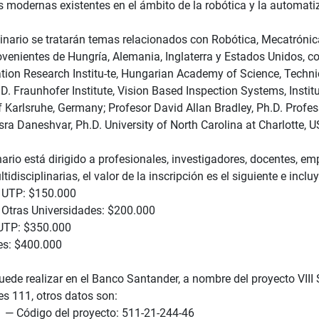
s modernas existentes en el ámbito de la robótica y la automati
inario se tratarán temas relacionados con Robótica, Mecatrónic
ovenientes de Hungría, Alemania, Inglaterra y Estados Unidos, c
ion Research Institu-te, Hungarian Academy of Science, Techni
.D. Fraunhofer Institute, Vision Based Inspection Systems, Inst
f Karlsruhe, Germany; Profesor David Allan Bradley, Ph.D. Profes
ra Daneshvar, Ph.D. University of North Carolina at Charlotte, U
nario está dirigido a profesionales, investigadores, docentes, em
tidisciplinarias, el valor de la inscripción es el siguiente e incl
 UTP: $150.000
 Otras Universidades: $200.000
UTP: $350.000
es: $400.000
uede realizar en el Banco Santander, a nombre del proyecto VIII
es 111, otros datos son:
1 — Código del proyecto: 511-21-244-46