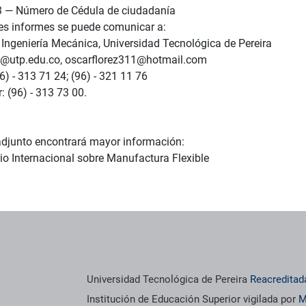
3 — Número de Cédula de ciudadanía
s informes se puede comunicar a:
 Ingeniería Mecánica, Universidad Tecnológica de Pereira
c@utp.edu.co, oscarflorez311@hotmail.com
6) - 313 71 24; (96) - 321 11 76
 (96) - 313 73 00.
adjunto encontrará mayor información:
rio Internacional sobre Manufactura Flexible
Universidad Tecnológica de Pereira
Reacreditad
Institución de Educación Superior vigilada por
M