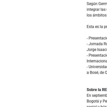
Según Germán
integrar la
los ámbitos 
Esta es la 
- Presentaci
- Jornada R
Jorge Isaac
- Presentaci
Internaciona
- Universid
a Bosé, de 
Sobre la 
En septiemb
Bogotá y Pe
social y bús