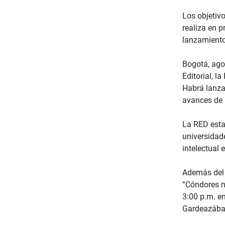
Los objetivo
realiza en p
lanzamiento 
Bogotá, ago
Editorial, 
Habrá lanzam
avances de l
La RED esta
universidad
intelectual 
Además del 
“Cóndores no
3:00 p.m. en
Gardeazábal,