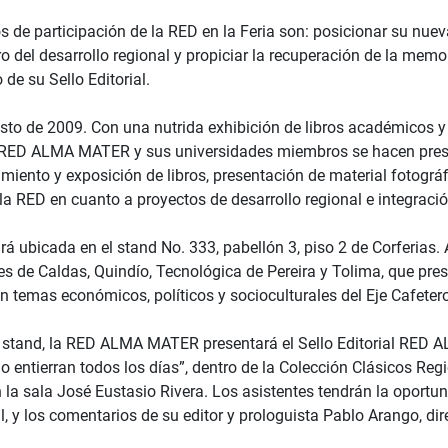
s de participación de la RED en la Feria son: posicionar su nue
ro del desarrollo regional y propiciar la recuperación de la memori
de su Sello Editorial.
sto de 2009. Con una nutrida exhibición de libros académicos y 
la RED ALMA MATER y sus universidades miembros se hacen presen
iento y exposición de libros, presentación de material fotográf
a RED en cuanto a proyectos de desarrollo regional e integración
rá ubicada en el stand No. 333, pabellón 3, piso 2 de Corferias.
es de Caldas, Quindío, Tecnológica de Pereira y Tolima, que p
en temas económicos, políticos y socioculturales del Eje Cafeter
stand, la RED ALMA MATER presentará el Sello Editorial RED A
 entierran todos los días”, dentro de la Colección Clásicos Regio
 la sala José Eustasio Rivera. Los asistentes tendrán la oportu
 y los comentarios de su editor y prologuista Pablo Arango, dire