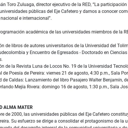
 Toro Zuluaga, director ejecutivo de la RED, “La participación e
s universidades públicas del Eje Cafetero y darnos a conocer c
nacional e internacional”.
programación académica de las universidades miembros de la RE
ón de libros de autores universitarios de la Universidad del Tol
udecolombia y Encuentro de Egresados - Doctorado en Ciencias d
s.
ón de la Revista Luna de Locos No. 19 de la Universidad Tecnoló
l de Poesía de Pereira: viernes 21 de agosto, 4:30 p.m., Sala Po
ad de Caldas: Lanzamiento del libro Pasajero Walter Benjamín, d
Orlando Mejía Rivera: domingo 16 de agosto, 1:30 p.m., Sala Jos
RED ALMA MATER
re de 2000, las universidades públicas del Eje Cafetero const
reira. Su esfuerzo se dirige a consolidar el protagonismo de la 
queda del desarrollo integral de la comunidad universitaria y de