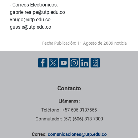
- Correos Electrónicos:
gabrielrealpe@utp.edu.co
vhugo@utp.edu.co
gussie@utp.edu.co
Fecha Publicación:
11 Agosto de 2009 noticia
Contacto
Llámanos:
Teléfono: +57 606 3137565
Conmutador: (57) (606) 313 7300
Correo:
comunicaciones@utp.edu.co