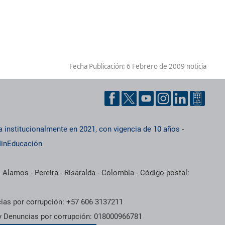
Fecha Publicación:
6 Febrero de 2009 noticia
a institucionalmente en 2021, con vigencia de 10 años
-
inEducación
 Alamos - Pereira - Risaralda - Colombia - Código postal:
cias por corrupción: +57 606 3137211
 y Denuncias por corrupción: 018000966781