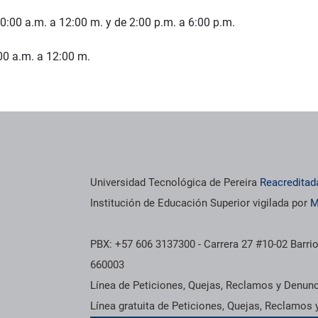
0:00 a.m. a 12:00 m. y de 2:00 p.m. a 6:00 p.m.
00 a.m. a 12:00 m.
Universidad Tecnológica de Pereira
Reacreditad
Institución de Educación Superior vigilada por
M
PBX: +57 606 3137300 - Carrera 27 #10-02 Barrio
660003
Línea de Peticiones, Quejas, Reclamos y Denun
Línea gratuita de Peticiones, Quejas, Reclamos