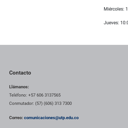
Miércoles: 1
Jueves: 10:
Contacto
Llámanos:
Teléfono: +57 606 3137565
Conmutador: (57) (606) 313 7300
Correo:
comunicaciones@utp.edu.co