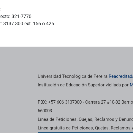
:
recto: 321-7770
 3137-300 ext. 156 o 426.
Universidad Tecnológica de Pereira
Reacreditad
Institución de Educación Superior vigilada por
M
PBX: +57 606 3137300 - Carrera 27 #10-02 Barrio
660003
Línea de Peticiones, Quejas, Reclamos y Denun
Línea gratuita de Peticiones, Quejas, Reclamos