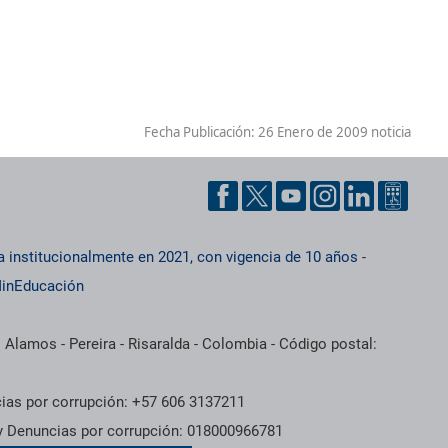
Fecha Publicación:
26 Enero de 2009 noticia
a institucionalmente en 2021, con vigencia de 10 años
-
inEducación
 Alamos - Pereira - Risaralda - Colombia - Código postal:
cias por corrupción: +57 606 3137211
 y Denuncias por corrupción: 018000966781