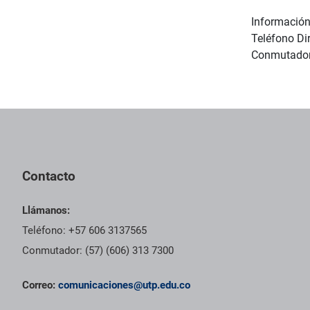
Información
Teléfono Di
Conmutador:
Contacto
Llámanos:
Teléfono: +57 606 3137565
Conmutador: (57) (606) 313 7300
Correo:
comunicaciones@utp.edu.co