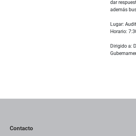
dar respuest
además busc
Lugar: Audi
Horario: 7:3
Dirigido a: 
Gubernament
Contacto