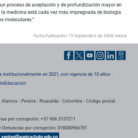
o un proceso de aceptación y de profundización mayor en
e la medicina está cada vez más impregnada de biología
nos moleculares.”
Fecha Publicación:
19 Septiembre de 2008 noticia
a institucionalmente en 2021, con vigencia de 10 años
-
inEducación
 Alamos - Pereira - Risaralda - Colombia - Código postal:
cias por corrupción: +57 606 3137211
 y Denuncias por corrupción: 018000966781
s
ventanillaunica@utp.edu.co