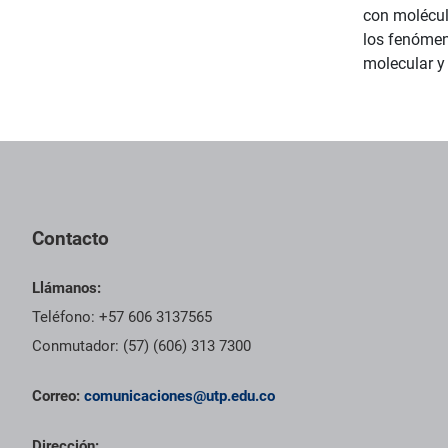
con molécul
los fenómen
molecular y 
Contacto
Llámanos:
Teléfono: +57 606 3137565
Conmutador: (57) (606) 313 7300
Correo:
comunicaciones@utp.edu.co
Dirección: