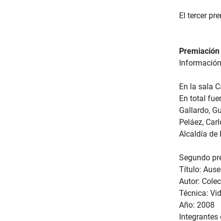
El tercer p
Premiación
Informació
En la sala C
En total fue
Gallardo, G
Peláez, Carl
Alcaldía de
Segundo pre
Título: Aus
Autor: Colec
Técnica: Vid
Año: 2008
Integrantes 