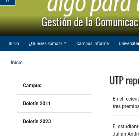
Gestión de la Comunicaci
Inicio
¿Quiénes somos?
Campus Informa
Universita
Inicio
UTP rep
Campus
En el recie
Boletín 2011
tres premio
Boletín 2023
El estudiant
Julián Andr