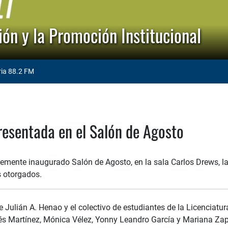
ón y la Promoción Institucional
ria 88.2 FM
resentada en el Salón de Agosto
ntemente inaugurado Salón de Agosto, en la sala Carlos Drews, la
s otorgados.
e Julián A. Henao y el colectivo de estudiantes de la Licenciatur
és Martínez, Mónica Vélez, Yonny Leandro García y Mariana Za