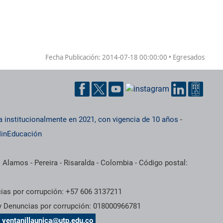
Fecha Publicación:
2014-07-18 00:00:00 • Egresados
a institucionalmente en 2021, con vigencia de 10 años
-
inEducación
 Alamos - Pereira - Risaralda - Colombia - Código postal:
cias por corrupción: +57 606 3137211
 y Denuncias por corrupción: 018000966781
s
ventanillaunica@utp.edu.co