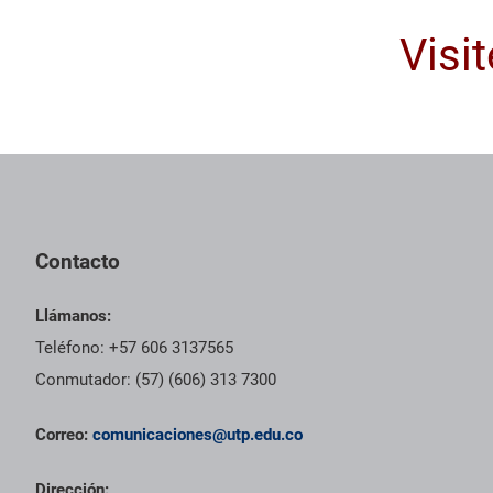
Visi
Contacto
Llámanos:
Teléfono: +57 606 3137565
Conmutador: (57) (606) 313 7300
Correo:
comunicaciones@utp.edu.co
Dirección: