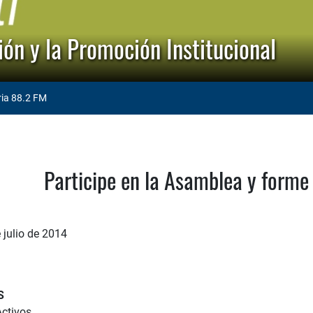
ón y la Promoción Institucional
ria 88.2 FM
Participe en la Asamblea y forme
e julio de 2014
S
ctivos