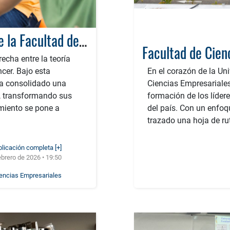
Innovación y práctica: La apuesta de la Facultad de Ciencias Empresariales por el aprendizaje experiencial
echa entre la teoría
ncer. Bajo esta
En el corazón de la Un
ha consolidado una
Ciencias Empresariale
, transformando sus
formación de los líde
miento se pone a
del país. Con un enfoq
trazado una hoja de ru
blicación completa [+]
ebrero de 2026 • 19:50
iencias Empresariales