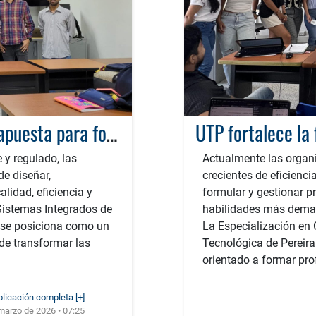
Sistemas Integrados de Gestión: la apuesta para fortalecer la competitividad de las organizaciones
 y regulado, las
Actualmente las organi
e diseñar,
crecientes de eficienci
lidad, eficiencia y
formular y gestionar p
 Sistemas Integrados de
habilidades más deman
a se posiciona como un
La Especialización en 
e transformar las
Tecnológica de Pereir
orientado a formar pro
blicación completa [+]
marzo de 2026 • 07:25