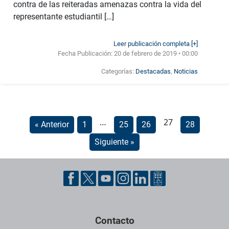
contra de las reiteradas amenazas contra la vida del
representante estudiantil […]
Leer publicación completa [+]
Fecha Publicación:
20 de febrero de 2019 • 00:00
Categorías:
Destacadas
,
Noticias
…
27
« Anterior
1
25
26
28
Siguiente »
Contacto