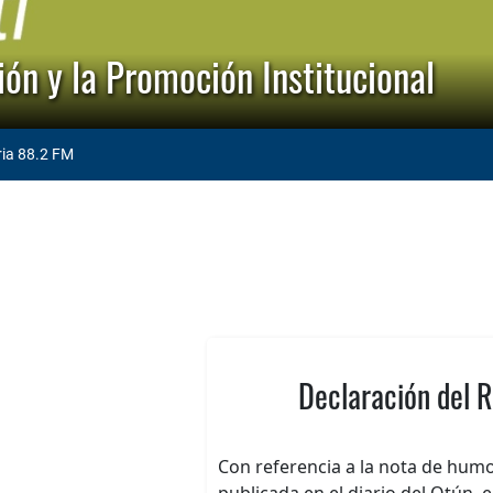
ón y la Promoción Institucional
ria 88.2 FM
Declaración del 
Con referencia a la nota de humor
publicada en el diario del Otún, e