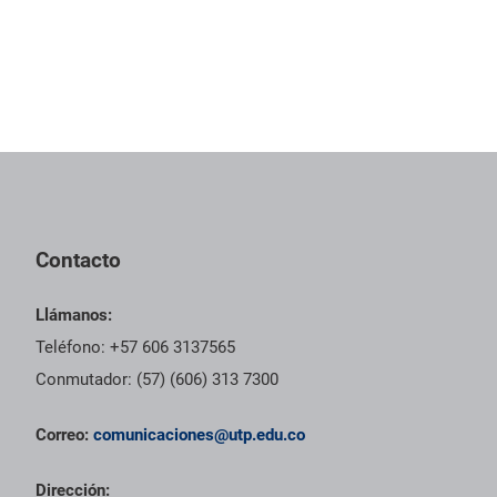
Contacto
Llámanos:
Teléfono: +57 606 3137565
Conmutador: (57) (606) 313 7300
Correo:
comunicaciones@utp.edu.co
Dirección: