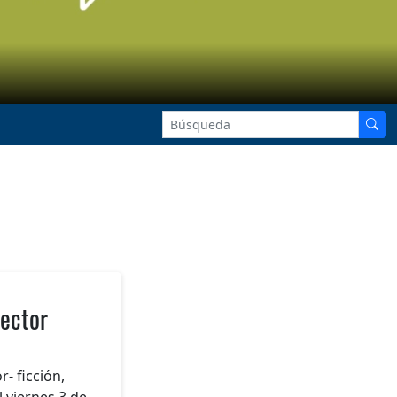
Rector
- ficción,
l viernes 3 de