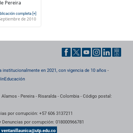
de Pereira
blicación completa [+]
Septiembre de 2010
a institucionalmente en 2021, con vigencia de 10 años
-
inEducación
 Alamos - Pereira - Risaralda - Colombia - Código postal:
cias por corrupción: +57 606 3137211
 y Denuncias por corrupción: 018000966781
s
ventanillaunica@utp.edu.co