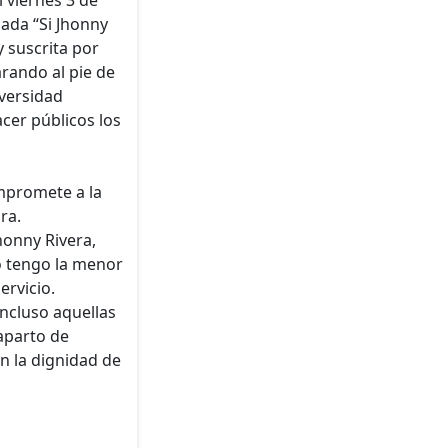
lada “Si Jhonny
y suscrita por
arando al pie de
iversidad
acer públicos los
ompromete a la
ra.
honny Rivera,
o tengo la menor
ervicio.
incluso aquellas
aparto de
n la dignidad de