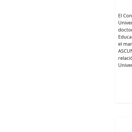
El Con
Univer
doctor
Educac
el mar
ASCUN
relaci
Univer