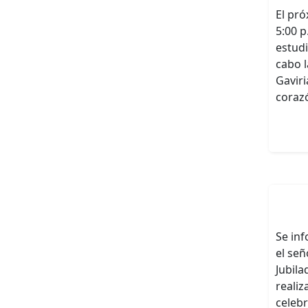
El pró
5:00 p
estud
cabo 
Gaviri
coraz
Se inf
el señ
Jubila
realiz
celebr