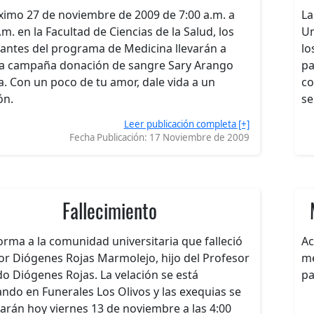
ximo 27 de noviembre de 2009 de 7:00 a.m. a
La
.m. en la Facultad de Ciencias de la Salud, los
Un
iantes del programa de Medicina llevarán a
lo
la campaña donación de sangre Sary Arango
pa
a. Con un poco de tu amor, dale vida a un
co
ón.
se
Leer publicación completa [+]
Fecha Publicación:
17 Noviembre de 2009
Fallecimiento
orma a la comunidad universitaria que falleció
Ac
or Diógenes Rojas Marmolejo, hijo del Profesor
me
do Diógenes Rojas. La velación se está
pa
ando en Funerales Los Olivos y las exequias se
arán hoy viernes 13 de noviembre a las 4:00