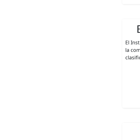
El Ins
la co
clasif