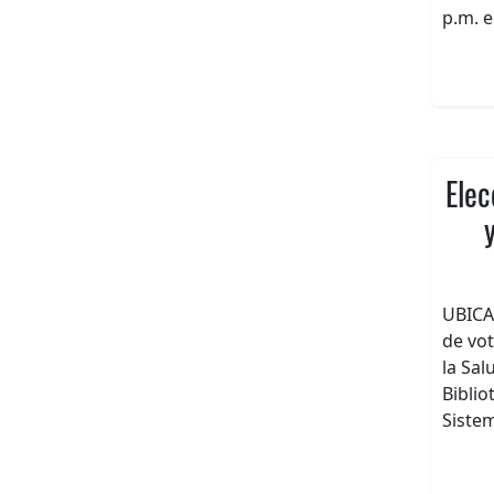
p.m. e
Elec
UBICA
de vot
la Sal
Biblio
Siste