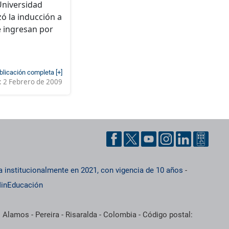
 Universidad
zó la inducción a
e ingresan por
blicación completa [+]
:
2 Febrero de 2009
a institucionalmente en 2021, con vigencia de 10 años
-
inEducación
 Alamos - Pereira - Risaralda - Colombia - Código postal: