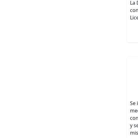
La 
con
Lic
Se 
med
con
y s
mi