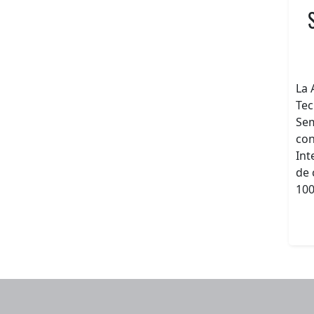
La 
Tec
Sem
con
Int
de 
100