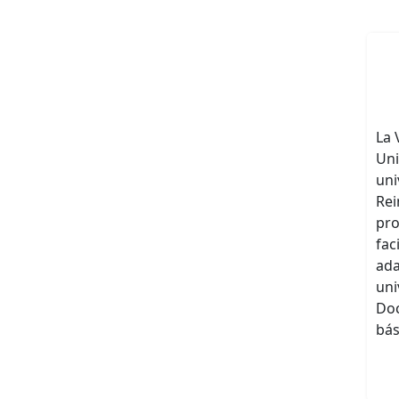
La 
Uni
uni
Rei
pro
fac
ada
uni
Doc
bás