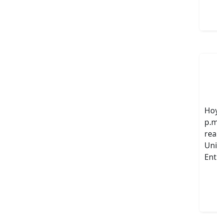
Hoy
p.m
rea
Uni
Ent