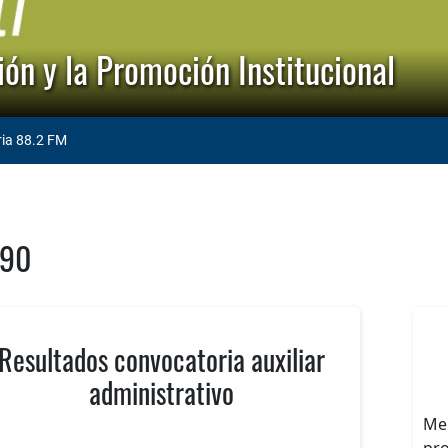
ón y la Promoción Institucional
ria 88.2 FM
190
Resultados convocatoria auxiliar
administrativo
Men
pro