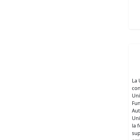
La 
con
Uni
Fun
Aut
Uni
la 
sup