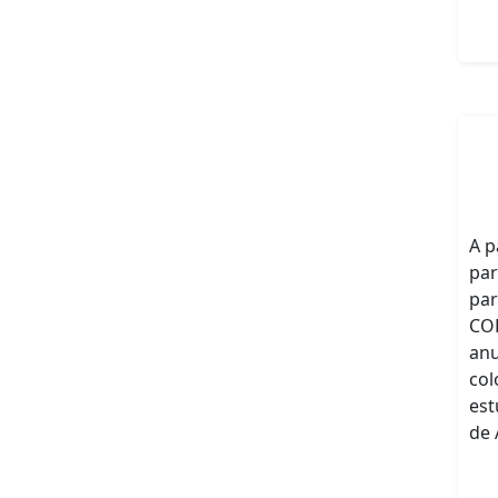
A p
par
par
COL
anu
col
est
de 