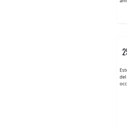
amb
2
Est
del
occ