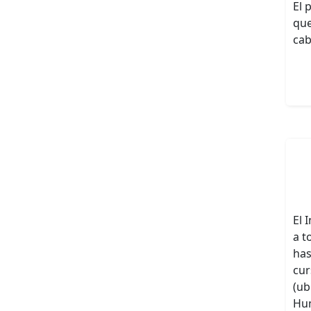
El 
que
cab
El 
a t
has
cur
(ub
Hu