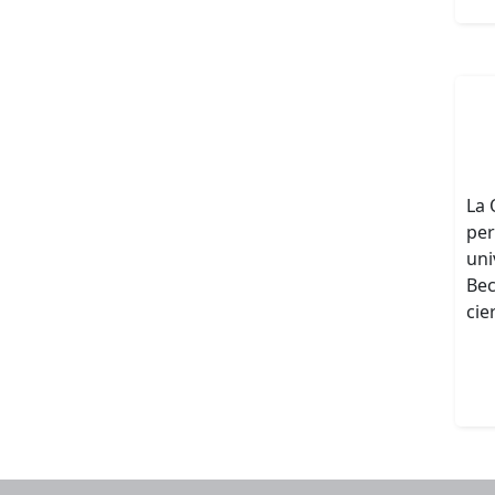
La 
per
uni
Bec
cie