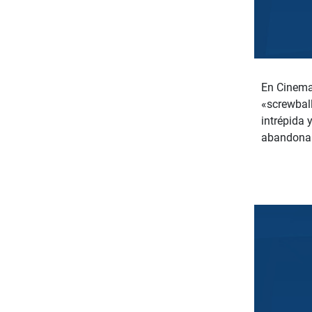
En Cinema 
«screwball
intrépida 
abandona e