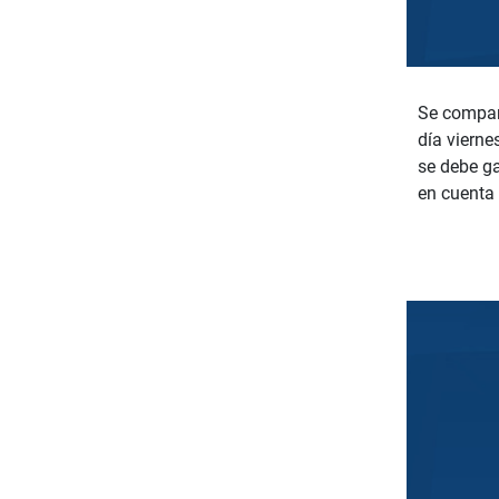
Se compar
día vierne
se debe ga
en cuenta 