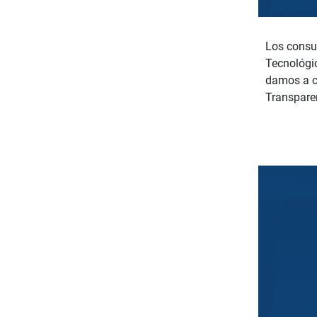
Los consul
Tecnológic
damos a c
Transparen