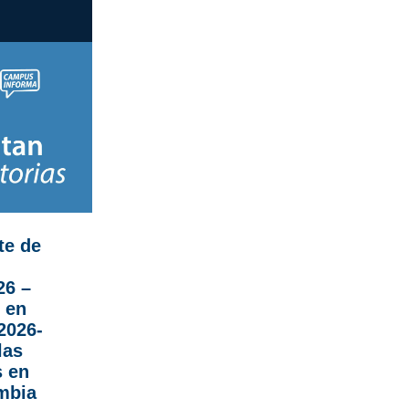
te de
26 –
 en
2026-
las
s en
mbia