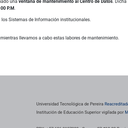
amado una
ventana de mantenimiento al Centro de Datos
. Dicha
:00 P.M
.
n los Sistemas de Información institucionales.
mientras llevamos a cabo estas labores de mantenimiento.
Universidad Tecnológica de Pereira
Reacreditad
Institución de Educación Superior vigilada por
M