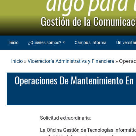
Gestión de la Comunicaci
Inicio
¿Quiénes somos?
Campus Informa
Universita
»
» Operaci
Inicio
Vicerrectoría Administrativa y Financiera
Operaciones De Mantenimiento En El Centro De Datos. Martes 28 De Octubre De 2025, A Partir De Las 10:00
Solicitud extraordinaria:
La Oficina Gestión de Tecnologías Informáti