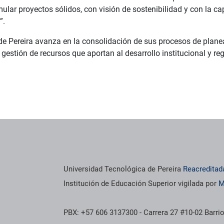
ular proyectos sólidos, con visión de sostenibilidad y con la c
”.
de Pereira avanza en la consolidación de sus procesos de plane
estión de recursos que aportan al desarrollo institucional y reg
Universidad Tecnológica de Pereira
Reacreditad
Institución de Educación Superior vigilada por
M
PBX: +57 606 3137300 - Carrera 27 #10-02 Barrio